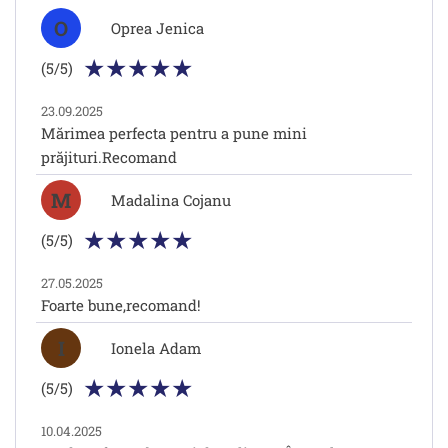
O
Oprea Jenica
(5/5)
23.09.2025
Mărimea perfecta pentru a pune mini
prăjituri.Recomand
M
Madalina Cojanu
(5/5)
27.05.2025
Foarte bune,recomand!
I
Ionela Adam
(5/5)
10.04.2025