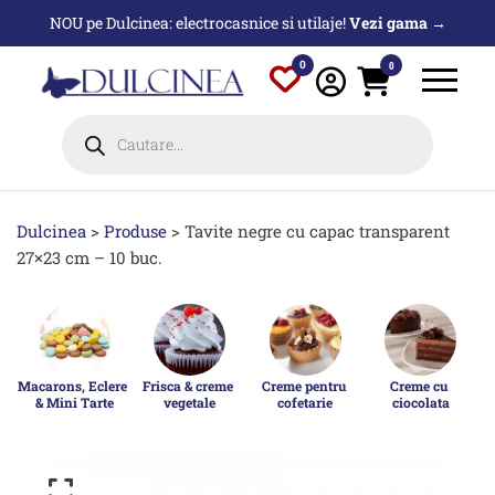
Sari
NOU pe Dulcinea: electrocasnice si utilaje!
Vezi gama →
la
conținut
0
0
Products
search
Dulcinea
>
Produse
>
Tavite negre cu capac transparent
27×23 cm – 10 buc.
Macarons, Eclere 
Frisca & creme 
Creme pentru 
Creme cu 
& Mini Tarte
vegetale
cofetarie
ciocolata
p