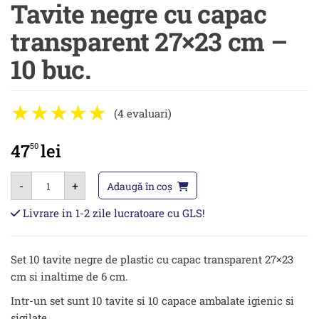
Tavite negre cu capac
transparent 27×23 cm –
10 buc.
(4 evaluari)
47
lei
50
Cantitate
-
+
Tavite
Adaugă în coș
negre
cu
Livrare in 1-2 zile lucratoare cu GLS!
capac
transparent
27x23
cm
Set 10 tavite negre de plastic cu capac transparent 27×23
–
10
cm si inaltime de 6 cm.
buc.
Intr-un set sunt 10 tavite si 10 capace ambalate igienic si
sigilate.