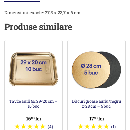
Dimensiuni exacte: 27,5 x 23,7 x 6 cm.
Produse similare
Tavite aurii 5E 29×20 cm –
Discuri groase auriu/negru
10 buc
Ø 28 cm – 5 buc.
16
lei
17
lei
00
90
(4)
(1)