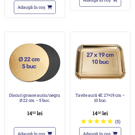
Adaugă în coș
Discuri groase auriu/negru
Tavite aurii 4E 27×19 cm –
Ø 22 cm – 5 buc.
10 buc.
14
lei
14
lei
50
00
(5)
Adaugă în coș
Adaugă în coș