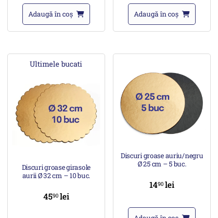
Adaugă în coș
Adaugă în coș
Ultimele bucati
Discuri groase auriu/negru
Ø 25 cm – 5 buc.
Discuri groase girasole
aurii Ø 32 cm – 10 buc.
14
lei
90
45
lei
90
Adaugă în coș