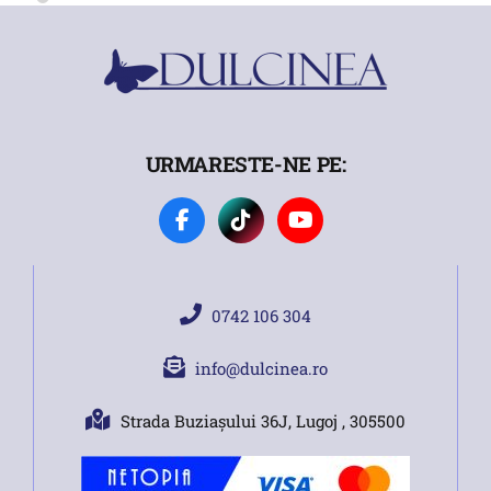
URMARESTE-NE PE:
0742 106 304
info@dulcinea.ro
Strada Buziașului 36J, Lugoj , 305500