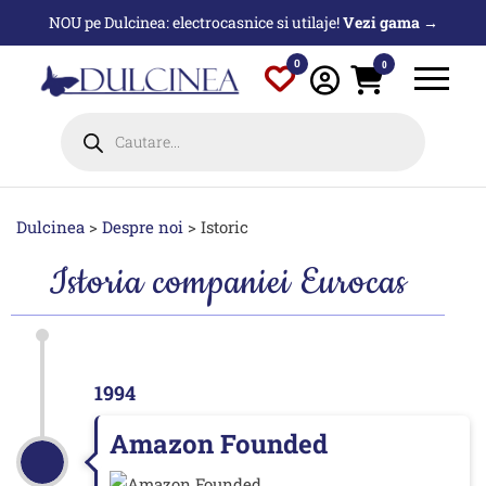
NOU pe Dulcinea: electrocasnice si utilaje!
Vezi gama →
0
0
Dulcinea
>
Despre noi
>
Istoric
Istoria companiei Eurocas
1994
Amazon Founded