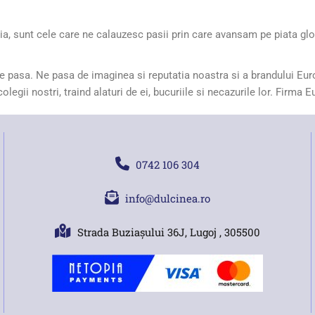
a, sunt cele care ne calauzesc pasii prin care avansam pe piata global
ne pasa. Ne pasa de imaginea si reputatia noastra si a brandului Euro
olegii nostri, traind alaturi de ei, bucuriile si necazurile lor. Firma 
0742 106 304
info@dulcinea.ro
Strada Buziașului 36J, Lugoj , 305500