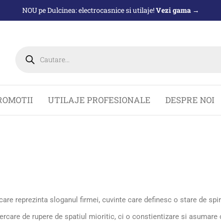
NOU pe Dulcinea: electrocasnice si utilaje!
Vezi gama →
ROMOTII
UTILAJE PROFESIONALE
DESPRE NOI
are reprezinta sloganul firmei, cuvinte care definesc o stare de spiri
cercare de rupere de spatiul mioritic, ci o constientizare si asumare