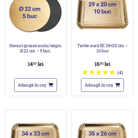
Discuri groase auriu/negru
Tavite aurii 5E 29×20 cm –
Ø 22 cm – 5 buc.
10 buc
14
lei
16
lei
50
00
(4)
Adaugă în coș
Adaugă în coș