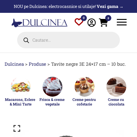
Sari
NOU pe Dulcinea: electrocasnice si utilaje!
Vezi gama →
la
conținut
0
0
Products
search
Dulcinea
>
Produse
>
Tavite negre 3E 24×17 cm – 10 buc.
Macarons, Eclere 
Frisca & creme 
Creme pentru 
Creme cu 
& Mini Tarte
vegetale
cofetarie
ciocolata
p