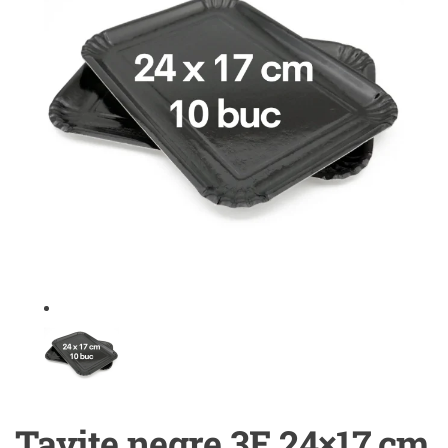
Tavite negre 3E 24×17 cm