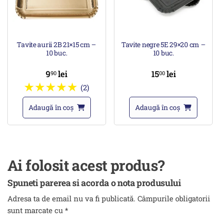
Tavite aurii 2B 21×15 cm –
Tavite negre 5E 29×20 cm –
10 buc.
10 buc.
9
lei
15
lei
90
00
(2)
Adaugă în coș
Adaugă în coș
Ai folosit acest produs?
Spuneti parerea si acorda o nota produsului
Adresa ta de email nu va fi publicată.
Câmpurile obligatorii
sunt marcate cu
*